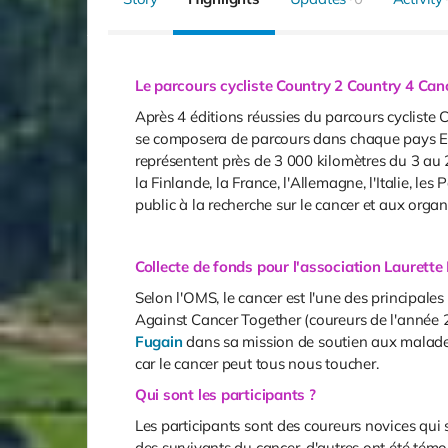
Le parcours cycliste Country 2 Country 4 Ca
Après 4 éditions réussies du parcours cycliste
se composera de parcours dans chaque pays Eu
représentent près de 3 000 kilomètres du 3 au
la Finlande, la France, l'Allemagne, l'Italie, le
public à la recherche sur le cancer et aux orga
Collecte de fonds pour l'association Laurette
Selon l'OMS, le cancer est l'une des principale
Against Cancer Together (coureurs de l'année 20
Fugain
dans sa mission de soutien aux malades 
car le cancer peut tous nous toucher.
Qui sont les participants ?
Les participants sont des coureurs novices qui 
des survivants du cancer, d'autres ont été témoi