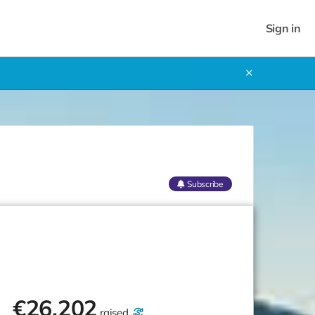
Sign in
✕
Subscribe
€
26,202
raised