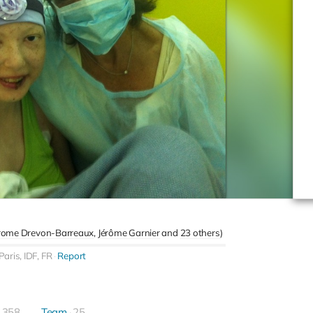
rome Drevon-Barreaux
Jérôme Garnier
23 others
)
Paris, IDF, FR
Report
358
Team
25