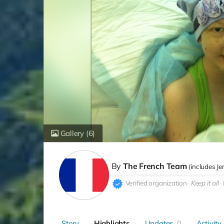
Gallery
(6)
By
The French Team
(includes
Je
Verified organization
Keep it all
Story
Highlights
Updates
0
Activity