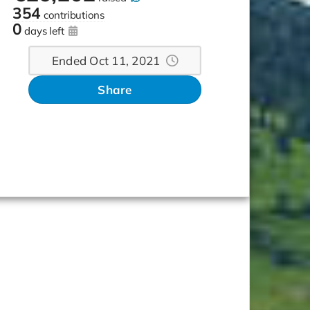
354
contributions
0
days left
Ended Oct 11, 2021
Share